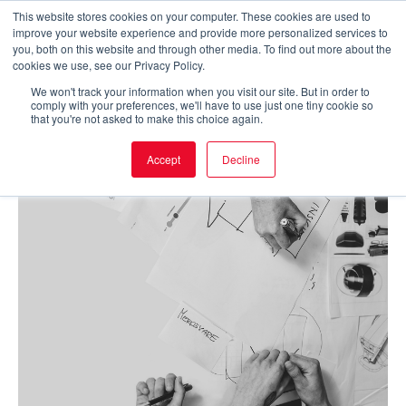
Skip
This website stores cookies on your computer. These cookies are used to
improve your website experience and provide more personalized services to
to
Main
you, both on this website and through other media. To find out more about the
cookies we use, see our Privacy Policy.
content
Men
We won't track your information when you visit our site. But in order to
comply with your preferences, we'll have to use just one tiny cookie so
that you're not asked to make this choice again.
Accept
Decline