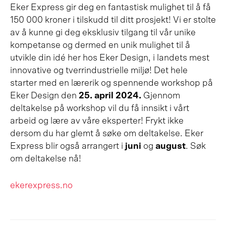
Eker Express gir deg en fantastisk mulighet til å få
150 000 kroner i tilskudd til ditt prosjekt! Vi er stolte
av å kunne gi deg eksklusiv tilgang til vår unike
kompetanse og dermed en unik mulighet til å
utvikle din idé her hos Eker Design, i landets mest
innovative og tverrindustrielle miljø! Det hele
starter med en lærerik og spennende workshop på
Eker Design den
25. april 2024.
Gjennom
deltakelse på workshop vil du få innsikt i vårt
arbeid og lære av våre eksperter! Frykt ikke
dersom du har glemt å søke om deltakelse. Eker
Express blir også arrangert i
juni
og
august
. Søk
om deltakelse nå!
e
k
e
r
e
x
p
r
e
s
s
.
n
o